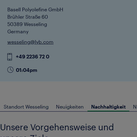
Basell Polyolefine GmbH
Brühler Straße 60
50389 Wesseling
Germany
wesseling@lyb.com
+49 2236 72 0
01:04pm
Standort Wesseling
Neuigkeiten
Nachhaltigkeit
N
Unsere Vorgehensweise und