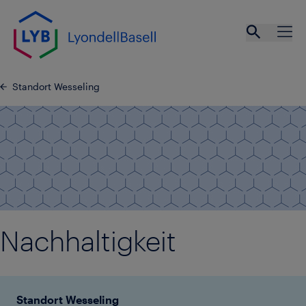
LYB.Web
LYB
Standort Wesseling
Nachhaltigkeit
Standort Wesseling