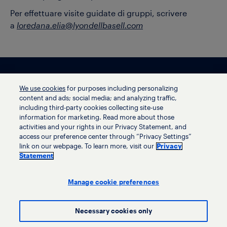
Per effettuare visite guidate di gruppi, scrivere
a
loredana.elia@lyondellbasell.com
We use cookies
for purposes including personalizing
content and ads; social media; and analyzing traffic,
including third-party cookies collecting site-use
information for marketing. Read more about those
activities and your rights in our Privacy Statement, and
access our preference center through “Privacy Settings”
Terms of use
link on our webpage. To learn more, visit our
Privacy
Privacy statement
Statement
Ethics helpline
Human trafficking and anti-slavery statement
Manage cookie preferences
Necessary cookies only
© LyondellBasell Industries Holdings B.V. 2026